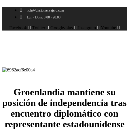
Skip
to
hola@diariomensajero.com
content
Lun - Dom: 8:00 - 20:00
Facebook
Twitter
Google-plus
Instagram
Youtube
Groenlandia mantiene su
posición de independencia tras
encuentro diplomático con
representante estadounidense